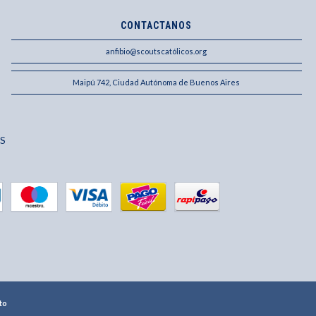
CONTACTANOS
anfibio@scoutscatólicos.org
Maipú 742, Ciudad Autónoma de Buenos Aires
S
to