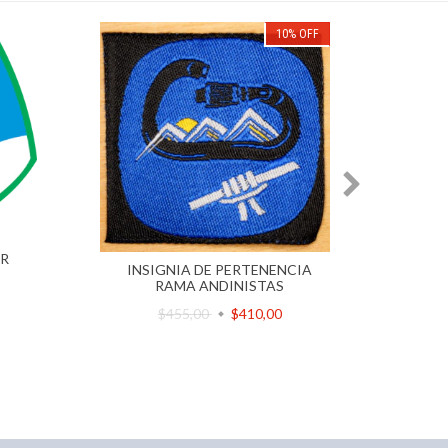
10
%
OFF
UR
INSIGNIA DE PERTENENCIA
INSI
RAMA ANDINISTAS
$455,00
$410,00